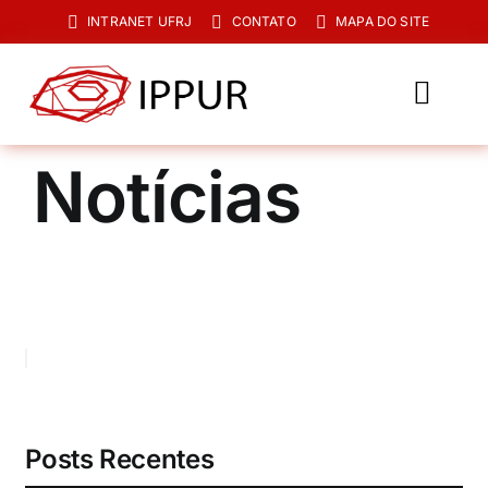
Ir
INTRANET UFRJ
CONTATO
MAPA DO SITE
para
o
conteúdo
Toggl
Navig
O IPPUR
Notícias
Graduação
Especialização
PPGPUR
Pesquisa e Extensão
Biblioteca
Posts Recentes