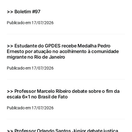
Eventos e Certificados
>>
Boletim #97
Comunicação
Publicado em 17/07/2026
Buscar
resultados
>>
Estudante do GPDES recebe Medalha Pedro
para:
Ernesto por atuação no acolhimento à comunidade
migrante no Rio de Janeiro
Publicado em 17/07/2026
>>
Professor Marcelo Ribeiro debate sobre o fim da
escala 6×1 no Brasil de Fato
Publicado em 17/07/2026
>>
Professor Orlando Santos Júnior debate justiça