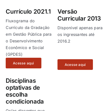
Eventos e Certificados
Currículo 2021.1
Versão
Comunicação
Curricular 2013
Fluxograma do
Buscar
Currículo da Gradação
Disponível apenas para
resultados
em Gestão Pública para
os ingressantes até
para:
o Desenvolvimento
2016.2
Econômico e Social
(GPDES)
Acesse aqui
Acesse aqui
Disciplinas
optativas de
escolha
condicionada
Os/as discentes que