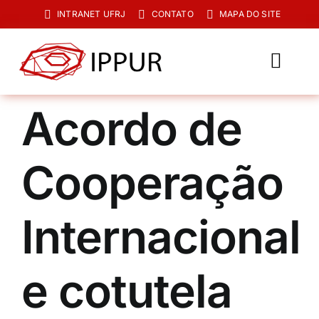
Ir
INTRANET UFRJ
CONTATO
MAPA DO SITE
para
o
conteúdo
Toggl
Navig
O IPPUR
Acordo de
Graduação
Cooperação
Especialização
PPGPUR
Internacional
Pesquisa e Extensão
e cotutela
Biblioteca