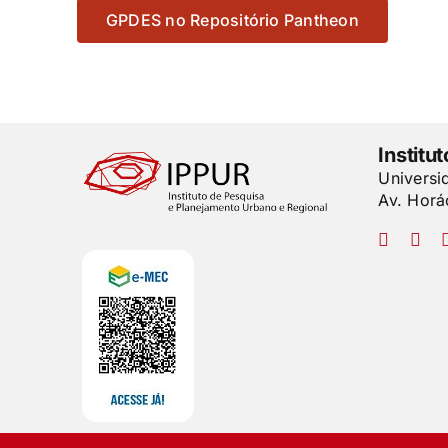
GPDES no Repositório Pantheon
Institu
Universi
Av. Horá