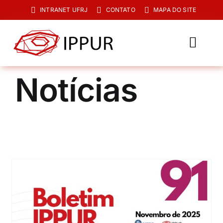
Ir
INTRANET UFRJ
CONTATO
MAPA DO SITE
para
o
conteúdo
Toggl
Navig
O IPPUR
Notícias
Graduação
Especialização
PPGPUR
Pesquisa e Extensão
Biblioteca