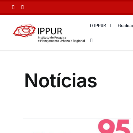
Ir
para
o
O IPPUR
Gradua
conteúdo
Notícias