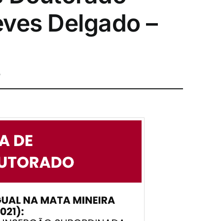
eves Delgado –
o