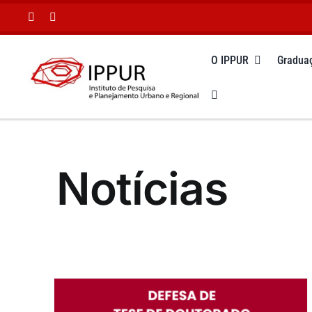
Ir
para
o
O IPPUR
Gradua
conteúdo
Notícias