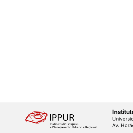
Institu
Universi
Av. Horá