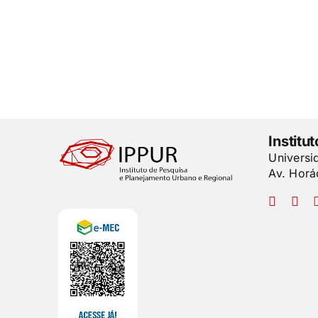
Institu
Universi
Av. Horá