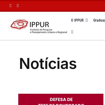
Ir
para
o
O IPPUR
Gradua
conteúdo
Notícias