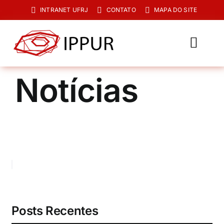
Ir
INTRANET UFRJ
CONTATO
MAPA DO SITE
para
o
conteúdo
Toggl
Navig
O IPPUR
Notícias
Graduação
Especialização
PPGPUR
Pesquisa e Extensão
Biblioteca
Posts Recentes