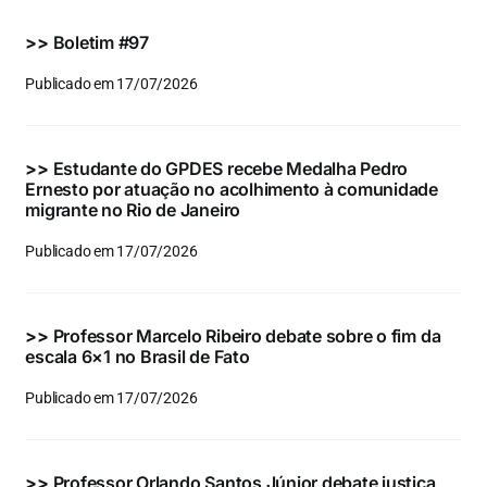
Eventos e Certificados
>>
Boletim #97
Comunicação
Publicado em 17/07/2026
Buscar
resultados
>>
Estudante do GPDES recebe Medalha Pedro
para:
Ernesto por atuação no acolhimento à comunidade
migrante no Rio de Janeiro
Publicado em 17/07/2026
>>
Professor Marcelo Ribeiro debate sobre o fim da
escala 6×1 no Brasil de Fato
Publicado em 17/07/2026
>>
Professor Orlando Santos Júnior debate justiça