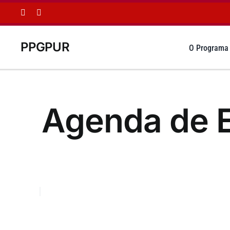
Ir
para
o
PPGPUR
conteúdo
O Programa
Agenda de 