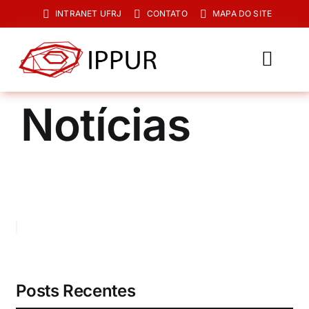
Ir
INTRANET UFRJ
CONTATO
MAPA DO SITE
para
o
conteúdo
Toggl
Navig
O IPPUR
Notícias
Graduação
Especialização
PPGPUR
Pesquisa e Extensão
Biblioteca
Posts Recentes