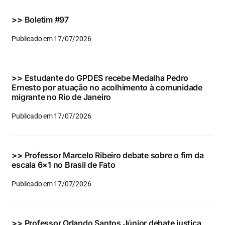
Eventos e Certificados
>>
Boletim #97
Comunicação
Publicado em 17/07/2026
Buscar
resultados
>>
Estudante do GPDES recebe Medalha Pedro
para:
Ernesto por atuação no acolhimento à comunidade
migrante no Rio de Janeiro
Publicado em 17/07/2026
>>
Professor Marcelo Ribeiro debate sobre o fim da
escala 6×1 no Brasil de Fato
Publicado em 17/07/2026
>>
Professor Orlando Santos Júnior debate justiça