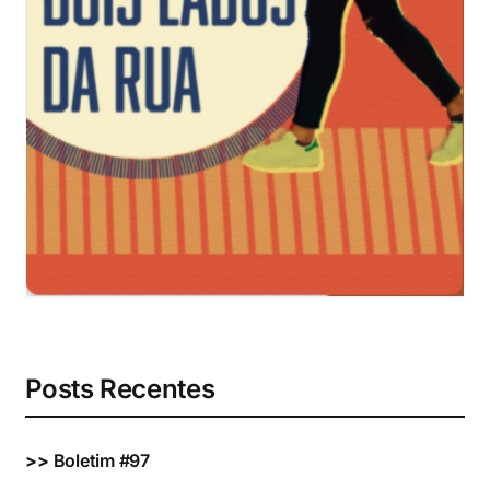
Eventos e Certificados
Comunicação
Buscar
resultados
para:
Posts Recentes
>>
Boletim #97