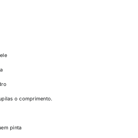
ele
ra
dro
pupilas o comprimento.
uem pinta