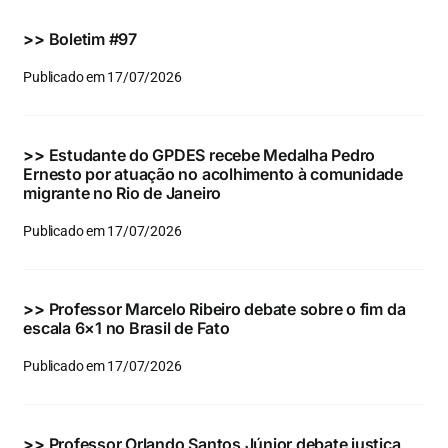
Eventos e Certificados
>>
Boletim #97
Comunicação
Publicado em 17/07/2026
Buscar
resultados
>>
Estudante do GPDES recebe Medalha Pedro
para:
Ernesto por atuação no acolhimento à comunidade
migrante no Rio de Janeiro
Publicado em 17/07/2026
>>
Professor Marcelo Ribeiro debate sobre o fim da
escala 6×1 no Brasil de Fato
Publicado em 17/07/2026
>>
Professor Orlando Santos Júnior debate justiça