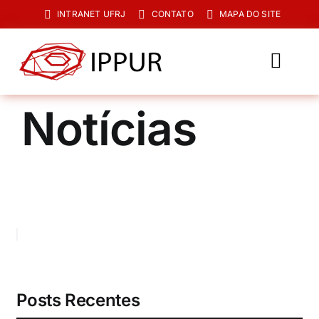
Ir
INTRANET UFRJ
CONTATO
MAPA DO SITE
para
o
conteúdo
Toggl
Navig
O IPPUR
Notícias
Graduação
Especialização
PPGPUR
Pesquisa e Extensão
Biblioteca
Posts Recentes