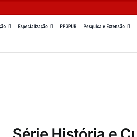
ção
Especialização
PPGPUR
Pesquisa e Extensão
Série História e C