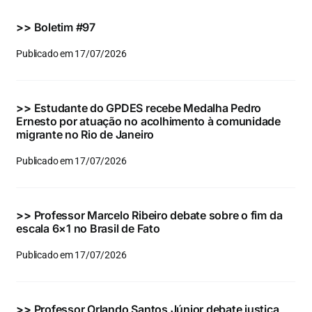
Eventos e Certificados
>>
Boletim #97
Comunicação
Publicado em 17/07/2026
Buscar
resultados
>>
Estudante do GPDES recebe Medalha Pedro
para:
Ernesto por atuação no acolhimento à comunidade
migrante no Rio de Janeiro
Publicado em 17/07/2026
>>
Professor Marcelo Ribeiro debate sobre o fim da
escala 6×1 no Brasil de Fato
Publicado em 17/07/2026
>>
Professor Orlando Santos Júnior debate justiça