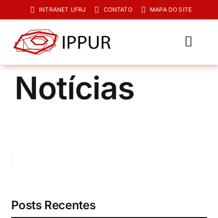
Ir
INTRANET UFRJ
CONTATO
MAPA DO SITE
para
o
conteúdo
Toggl
Navig
O IPPUR
Notícias
Graduação
Especialização
PPGPUR
Pesquisa e Extensão
Biblioteca
Posts Recentes