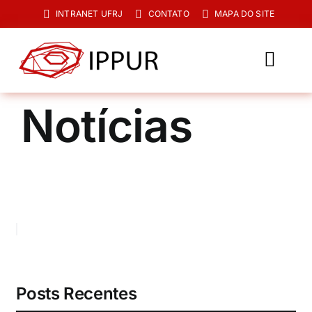
Ir
INTRANET UFRJ
CONTATO
MAPA DO SITE
para
o
conteúdo
Toggl
Navig
O IPPUR
Notícias
Graduação
Especialização
PPGPUR
Pesquisa e Extensão
Biblioteca
Posts Recentes