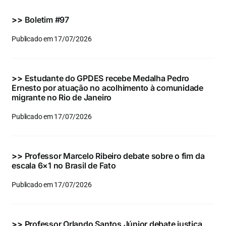
Eventos e Certificados
>>
Boletim #97
Comunicação
Publicado em 17/07/2026
Buscar
resultados
>>
Estudante do GPDES recebe Medalha Pedro
para:
Ernesto por atuação no acolhimento à comunidade
migrante no Rio de Janeiro
Publicado em 17/07/2026
>>
Professor Marcelo Ribeiro debate sobre o fim da
escala 6×1 no Brasil de Fato
Publicado em 17/07/2026
>>
Professor Orlando Santos Júnior debate justiça